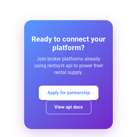
area and the middle east.
integration and pass our technical
review, our partner success team
issues production credentials and
activates live traffic.
Ready to connect your
platform?
Join broker platforms already
using rentsyst api to power their
rental supply.
Apply for partnership
View api docs