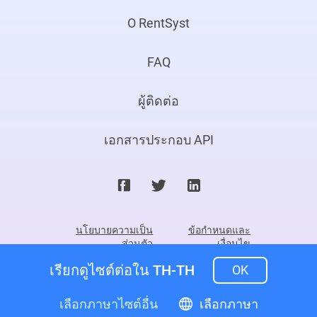
О RentSyst
FAQ
ผู้ติดต่อ
เอกสารประกอบ API
นโยบายความเป็น
ข้อกำหนดและ
ส่วนตัว
เงื่อนไข
เรียกดูไซต์ต่อใน TH-TH
OK
©2026. Rentsyst Ltd.
สงวนลิขสิทธิ์และจดสิทธิบัตรแล้ว
เลือกภาษาไซต์อื่น
เลือกภาษา