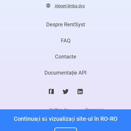
Alegeți limba dvs
Despre RentSyst
FAQ
Contacte
Documentație API
Politica de
Termeni si
confidențialitate
conditii
Continuați să vizualizați site-ul în RO-RO
©2026. Rentsyst Ltd.