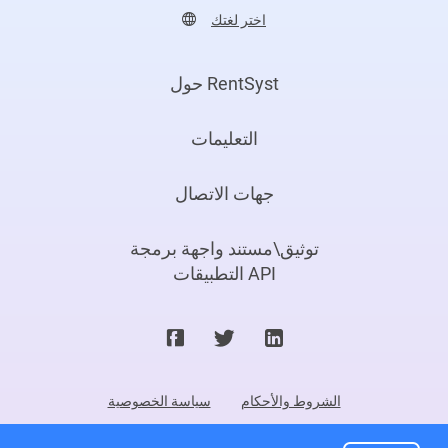
اختر لغتك
حول RentSyst
التعليمات
جهات الاتصال
توثيق\مستند واجهة برمجة
التطبيقات API
الشروط والأحكام
سياسة الخصوصية
©2026. Rentsyst Ltd.