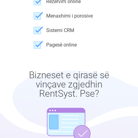
Rezervim online
Menaxhimi i porosive
Sistemi CRM
Pagesë online
Bizneset e qirasë së
vinçave zgjedhin
RentSyst. Pse?