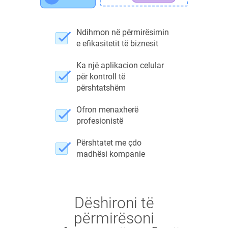
Ndihmon në përmirësimin
e efikasitetit të biznesit
Ka një aplikacion celular
për kontroll të
përshtatshëm
Ofron menaxherë
profesionistë
Përshtatet me çdo
madhësi kompanie
Dëshironi të
përmirësoni