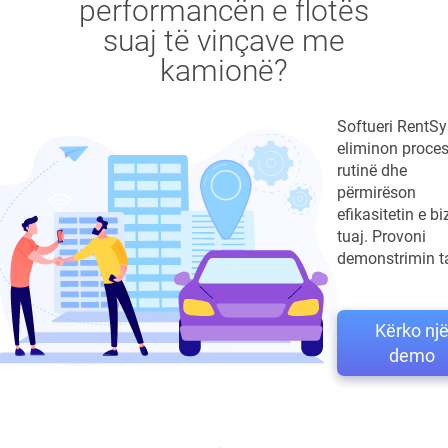
performancën e flotës
suaj të vinçave me
kamionë?
Softueri RentSy
eliminon proces
rutinë dhe
përmirëson
efikasitetin e bi
tuaj. Provoni
demonstrimin ta
Kërko nj
demo