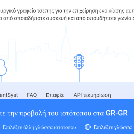
τουργικό γραφείο τσέπης για την επιχείρηση ενοικίασης αυ
 από οποιαδήποτε συσκευή και από οπουδήποτε γωνία 
RentSyst
FAQ
Επαφές
API τεκμηρίωση
©2026.
τε την προβολή του ιστότοπου στα GR-GR
Όλα τα
Επιλέξτε άλλη γλώσσα ιστότοπου
Επιλέξτε γλώσσα