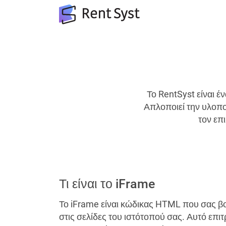
Το RentSyst είναι έ
Απλοποιεί την υλοπο
τον επ
Τι είναι το iFrame
Το iFrame είναι κώδικας HTML που σας βο
στις σελίδες του ιστότοπού σας. Αυτό επι