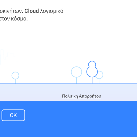
τοκινήτων. Cloud λογισμικό
στον κόσμο.
Πολιτική Απορρήτου
Οροι και Προϋποθέσεις
 Rentsyst Ltd.
OK
 δικαιώματα διατηρούνται. Με δίπλωμα ευρεσιτεχνίας.