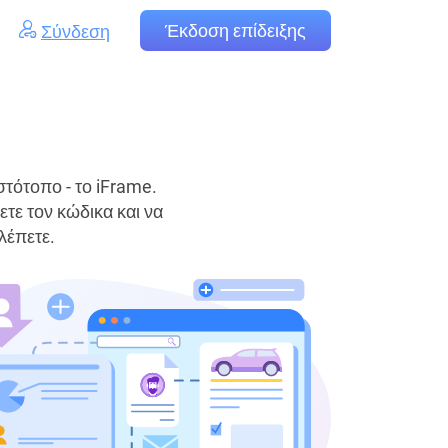
Έκδοση επίδειξης
Σύνδεση
στότοπο - το iFrame.
τε τον κώδικα και να
λέπετε.