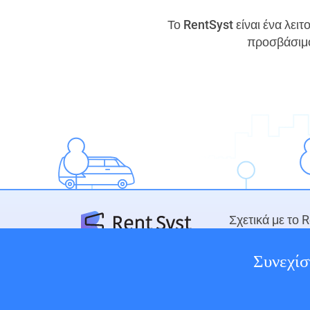
Το RentSyst είναι ένα λει
προσβάσιμο
Σχετικά με το 
Επιλέξτε τη γλώσσα σας
Συνεχίσ