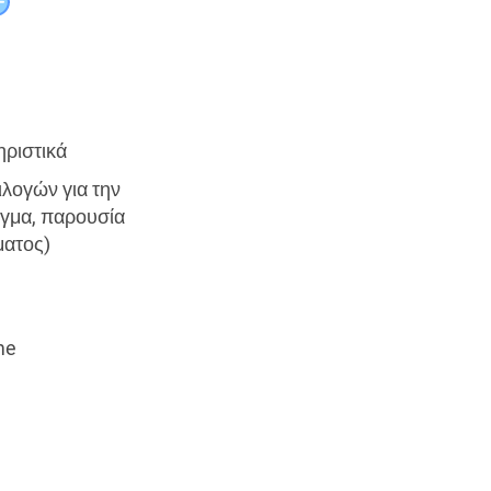
ηριστικά
λογών για την
ιγμα, παρουσία
ματος)
me